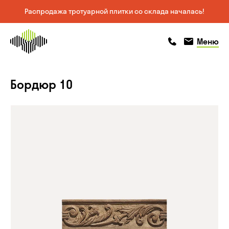
Распродажа тротуарной плитки со склада началась!
На главную
позвонить
позвонить
Меню
страницу
Бордюр 10