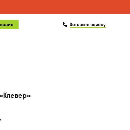
позвонить
 прайс
Оставить заявку
«Клевер»
м