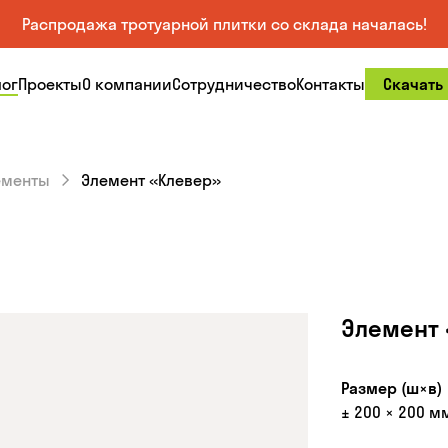
Распродажа тротуарной плитки со склада началась!
лог
Проекты
О компании
Сотрудничество
Контакты
Скачать
ементы
Элемент «Клевер»
Элемент 
Размер (ш×в)
± 200 × 200 м