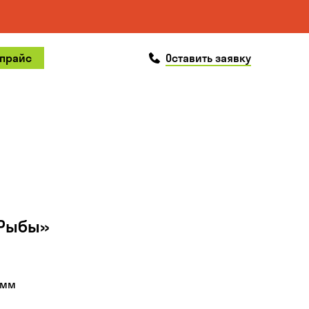
позвонить
 прайс
Оставить заявку
«Рыбы»
 мм