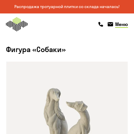
Распродажа тротуарной плитки со склада началась!
На главную
позвонить
позвонить
Меню
страницу
Фигура «Собаки»