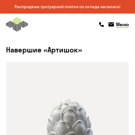
Распродажа тротуарной плитки со склада началась!
На главную
позвонить
позвонить
Меню
страницу
Навершие «Артишок»