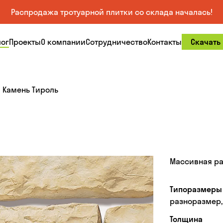
Распродажа тротуарной плитки со склада началась!
лог
Проекты
О компании
Сотрудничество
Контакты
Скачать
Камень Тироль
Массивная ра
Типоразмеры 
разноразмер,
Толщина