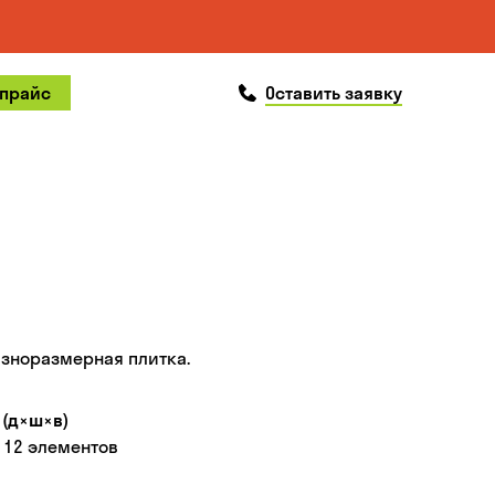
позвонить
 прайс
Оставить заявку
зноразмерная плитка.
(д×ш×в)
 12 элементов