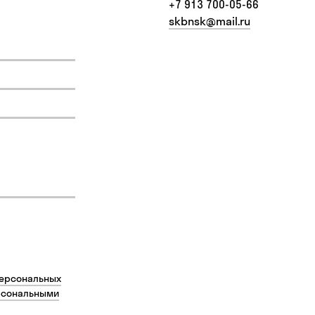
+7 913 700-05-66
skbnsk@mail.ru
персональных
рсональными