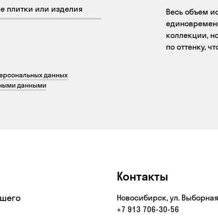
Весь объем и
единовременн
коллекции, но
по оттенку, ч
персональных данных
ьными данными
Контакты
ашего
Новосибирск, ул. Выборная
+7 913 706-30-56‬