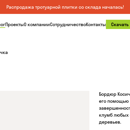
Распродажа тротуарной плитки со склада началась!
лог
Проекты
О компании
Сотрудничество
Контакты
Скачать
чка
Бордюр Косич
его помощью 
завершенност
клумб любых 
деревьев.