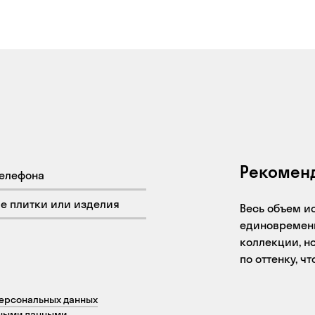
Рекомен
Весь объем и
единовременн
коллекции, но
по оттенку, ч
персональных данных
ьными данными