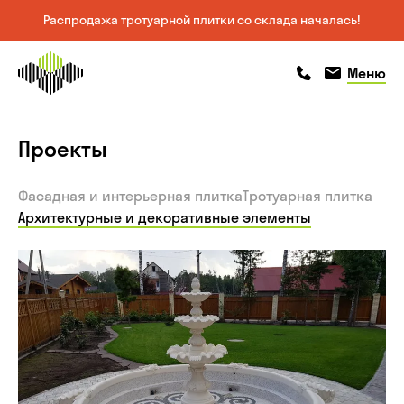
Распродажа тротуарной плитки со склада началась!
На главную
позвонить
позвонить
Меню
страницу
—
Проекты
архитектурные
Фасадная и интерьерная плитка
Тротуарная плитка
и
Архитектурные и декоративные элементы
декоративные
элементы